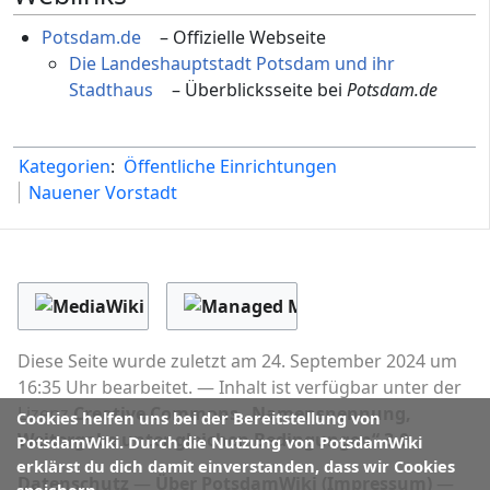
Potsdam.de
– Offizielle Webseite
Die Landeshauptstadt Potsdam und ihr
Stadthaus
– Überblicksseite bei
Potsdam.de
Kategorien
:
Öffentliche Einrichtungen
Nauener Vorstadt
Diese Seite wurde zuletzt am 24. September 2024 um
16:35 Uhr bearbeitet.
Inhalt ist verfügbar unter der
Lizenz
Creative Commons „Namensnennung,
Cookies helfen uns bei der Bereitstellung von
Weitergabe unter gleichen Bedingungen“ 3.0
.
PotsdamWiki. Durch die Nutzung von PotsdamWiki
erklärst du dich damit einverstanden, dass wir Cookies
Datenschutz
Über PotsdamWiki (Impressum)
speichern.