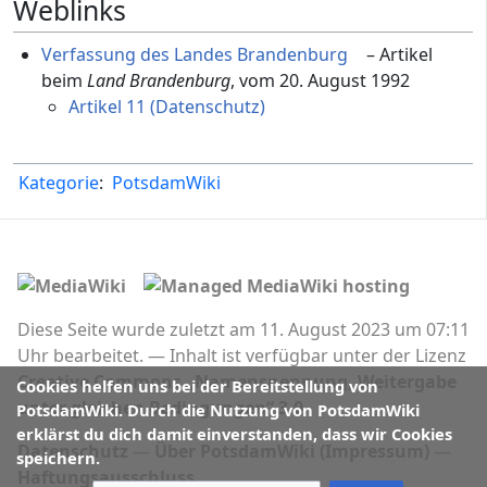
Weblinks
Verfassung des Landes Brandenburg
– Artikel
beim
Land Brandenburg
, vom 20. August 1992
Artikel 11 (Datenschutz)
Kategorie
:
PotsdamWiki
Diese Seite wurde zuletzt am 11. August 2023 um 07:11
Uhr bearbeitet.
Inhalt ist verfügbar unter der Lizenz
Creative Commons „Namensnennung, Weitergabe
Cookies helfen uns bei der Bereitstellung von
unter gleichen Bedingungen“ 3.0
.
PotsdamWiki. Durch die Nutzung von PotsdamWiki
erklärst du dich damit einverstanden, dass wir Cookies
Datenschutz
Über PotsdamWiki (Impressum)
speichern.
Haftungsausschluss