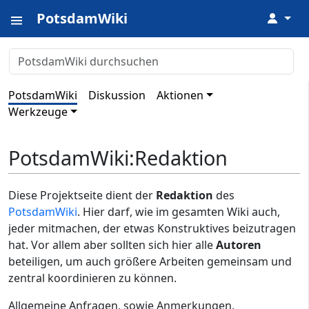
Abkürzung
: PW:R
PotsdamWiki
↓
PotsdamWiki
Diskussion
Aktionen
Werkzeuge
PotsdamWiki
:
Redaktion
Diese Projektseite dient der
Redaktion
des
PotsdamWiki
. Hier darf, wie im gesamten Wiki auch,
jeder mitmachen, der etwas Konstruktives beizutragen
hat. Vor allem aber sollten sich hier alle
Autoren
beteiligen, um auch größere Arbeiten gemeinsam und
zentral koordinieren zu können.
Allgemeine Anfragen, sowie Anmerkungen,