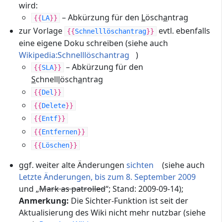
wird:
– Abkürzung für den
L
ösch
a
ntrag
{{
LA
}}
zur Vorlage
evtl. ebenfalls
{{
Schnelllöschantrag
}}
eine eigene Doku schreiben (siehe auch
Wikipedia:Schnelllöschantrag
)
– Abkürzung für den
{{
SLA
}}
S
chnell
l
ösch
a
ntrag
{{
Del
}}
{{
Delete
}}
{{
Entf
}}
{{
Entfernen
}}
{{
Löschen
}}
ggf. weiter alte Änderungen
sichten
(siehe auch
Letzte Änderungen, bis zum 8. September 2009
und „
Mark as patrolled
“; Stand: 2009-09-14);
Anmerkung:
Die Sichter-Funktion ist seit der
Aktualisierung des Wiki nicht mehr nutzbar (siehe