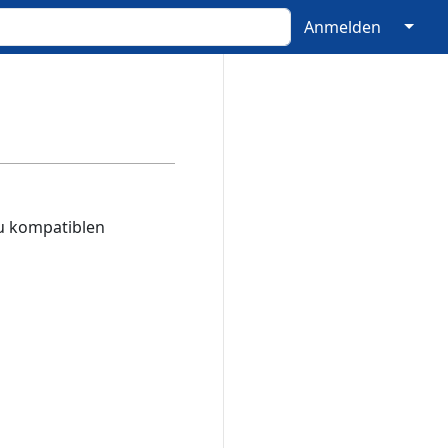
↓
Anmelden
u kompatiblen