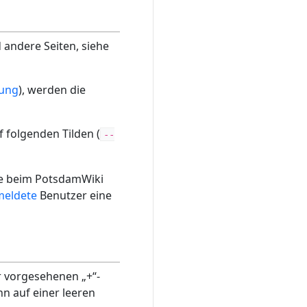
 andere Seiten, siehe
rung
), werden die
 folgenden Tilden (
--
me beim PotsdamWiki
eldete
Benutzer eine
r vorgesehenen „+“-
nn auf einer leeren