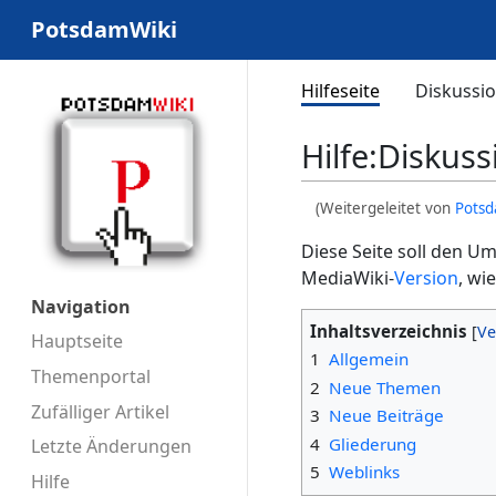
PotsdamWiki
Hilfeseite
Diskussi
Hilfe
:
Diskuss
(Weitergeleitet von
Potsd
Diese Seite soll den 
MediaWiki-
Version
, wi
Navigation
Inhaltsverzeichnis
Hauptseite
1
Allgemein
Themenportal
2
Neue Themen
Zufälliger Artikel
3
Neue Beiträge
4
Gliederung
Letzte Änderungen
5
Weblinks
Hilfe