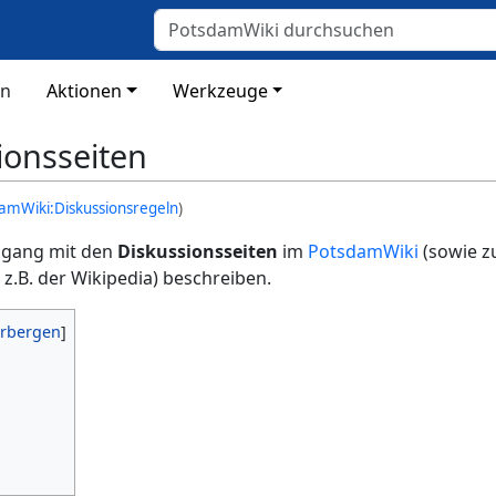
on
Aktionen
Werkzeuge
ionsseiten
amWiki:Diskussionsregeln
)
Umgang mit den
Diskussionsseiten
im
PotsdamWiki
(sowie z
e z.B. der Wikipedia) beschreiben.