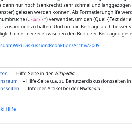
e dann nur noch (senkrecht) sehr schmal und langgezogen d
enster) gelesen werden können. Als Formatierunghilfe wer
enumbrüche („
“) verwendet, um den (Quell-)Text der 
<br/>
er zusammen zu halten. Und um die Beiträge auch besser v
iglich eine Leerzeile zwischen den Benutzer-Beiträgen gese
sdamWiki Diskussion:Redaktion/Archiv/2009
iten
– Hilfe-Seite in der
Wikipedia
ensraum
– Hilfe-Seite u.a. zu Benutzerdiskussionsseiten i
onsseiten
– Interner Artikel bei der
Wikipedia
i:Hilfe