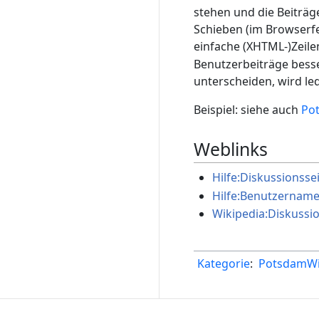
stehen und die Beiträg
Schieben (im Browserf
einfache (XHTML-)Zeil
Benutzerbeiträge bess
unterscheiden, wird led
Beispiel: siehe auch
Pot
Weblinks
Hilfe:Diskussionsse
Hilfe:Benutzernam
Wikipedia:Diskussi
Kategorie
:
PotsdamWik