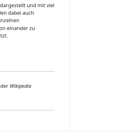
argestellt und mit viel
den dabei auch
einzelnen
on einander zu
tzt.
n der
Wikipedia