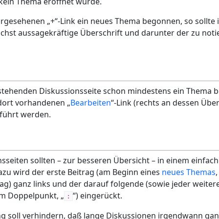
kein Thema eröffnet wurde.
orgesehenen „+“-Link ein neues Thema begonnen, so sollte
lichst aussagekräftige Überschrift und darunter der zu not
 bestehenden Diskussionsseite schon mindestens ein Thema
dort vorhandenen „
Bearbeiten
“-Link (rechts an dessen Übe
führt werden.
nsseiten sollten – zur besseren Übersicht – in einem einfac
zu wird der erste Beitrag (am Beginn eines
neues Themas
ag) ganz links und der darauf folgende (sowie jeder weiter
em Doppelpunkt, „
“) eingerückt.
:
ng soll verhindern, daß lange Diskussionen irgendwann ganz