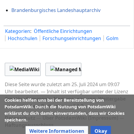
Brandenburgisches Landeshauptarchiv
Kategorien
:
Öffentliche Einrichtungen
Hochschulen
Forschungseinrichtungen
Golm
Diese Seite wurde zuletzt am 25. Juli 2024 um 09:07
Uhr bearbeitet.
Inhalt ist verfügbar unter der Lizenz
Creative Commons „Namensnennung, Weitergabe
Cookies helfen uns bei der Bereitstellung von
unter gleichen Bedingungen“ 3.0
.
PotsdamWiki. Durch die Nutzung von PotsdamWiki
erklärst du dich damit einverstanden, dass wir Cookies
Datenschutz
Über PotsdamWiki (Impressum)
speichern.
Haftungsausschluss
Weitere Informationen
Okay