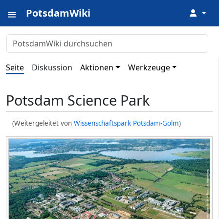
PotsdamWiki
↓
Seite
Diskussion
Aktionen
Werkzeuge
Potsdam Science Park
(Weitergeleitet von
Wissenschaftspark Potsdam-Golm
)