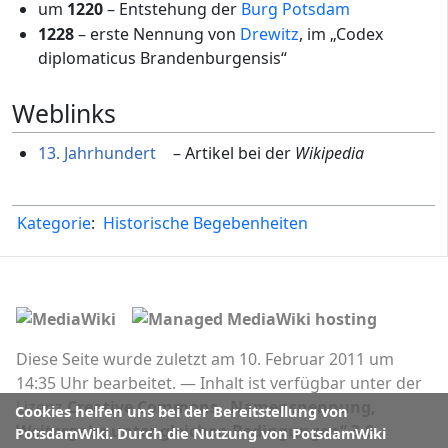
um
1220
– Entstehung der
Burg Potsdam
1228
– erste Nennung von
Drewitz
, im „Codex
diplomaticus Brandenburgensis“
Weblinks
13. Jahrhundert
– Artikel bei der
Wikipedia
Kategorie
:
Historische Begebenheiten
Diese Seite wurde zuletzt am 10. Februar 2011 um
14:35 Uhr bearbeitet.
Inhalt ist verfügbar unter der
Lizenz
Creative Commons „Namensnennung,
Cookies helfen uns bei der Bereitstellung von
Weitergabe unter gleichen Bedingungen“ 3.0
.
PotsdamWiki. Durch die Nutzung von PotsdamWiki