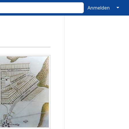
↓
Anmelden