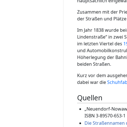
hauptsächlich eingew
Zusammen mit der Pries
der Straßen und Plät
Im Jahr 1838 wurde be
Lindenstraße“ in zwei S
im letzten Viertel des
1
und Automobilkonstrukt
Höherlegung der Bahnl
beiden Straßen.
Kurz vor dem ausgeh
dabei war die
Schuhfab
Quellen
„Neuendorf-Nowawes-
ISBN 3-89570-653-1
Die Straßennamen 