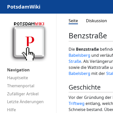
PotsdamWiki
Seite
Diskussion
Benzstraße
Die
Benzstraße
befind
Babelsberg
und verläuf
Straße
. Als Verlängeru
sowie die Wattstraße 
Navigation
Babelsberg
mit der
Sta
Hauptseite
Geschichte
Themenportal
Zufälliger Artikel
Vor der Gründung der
Letzte Änderungen
Triftweg
entlang, welch
Schneise bestand. Über
Hilfe