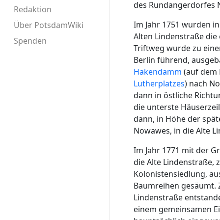
des Rundangerdorfes N
Redaktion
Im Jahr 1751 wurden i
Über PotsdamWiki
Alten Lindenstraße die
Spenden
Triftweg wurde zu eine
Berlin führend, ausgeb
Hakendamm
(auf dem 
Lutherplatzes
) nach No
dann in östliche Richtu
die unterste Häuserzeil
dann, in Höhe der spä
Nowawes, in die Alte L
Im Jahr 1771 mit der 
die Alte Lindenstraße, 
Kolonistensiedlung, au
Baumreihen gesäumt. Z
Lindenstraße entstande
einem gemeinsamen Ein