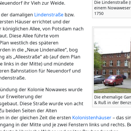
Die Lindenstraße (
euendorf ihr Vieh zur Weide.
einem Nowaweser
1750
n der damaligen
Lindenstraße
bzw.
 ersten Häuser errichtet und der
r königlichen Allee, von Potsdam nach
aut. Diese Allee führte vom
Plan westlich des späteren
rden in die „Neue Lindenallee“, bog
ng als „Alleestraße“ ab (auf dem Plan
e links in der Mitte) und mündete
teren Bahnstation für Neuendorf und
indenstraße.
Gründung der Kolonie Nowawes wurde
zur Erweiterung der
Die ehemalige Ga
& Ruß in der Benz
sgebaut. Diese Straße wurde von acht
u beiden Seiten der Alten
n in der gleichen Zeit die ersten
Kolonistenhäuser
– das si
gang in der Mitte und je zwei Fenstern links und rechts.