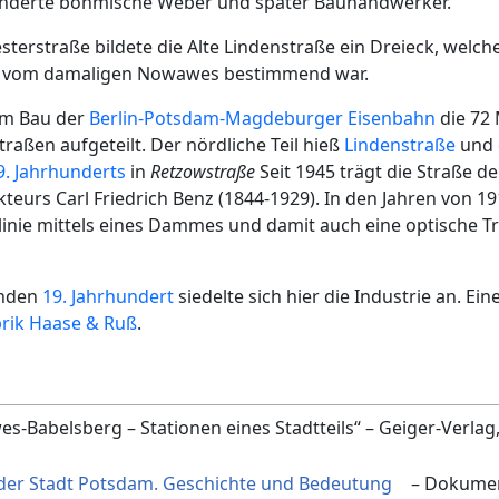
anderte böhmische Weber und später Bauhandwerker.
terstraße bildete die Alte Lindenstraße ein Dreieck, welch
ze vom damaligen Nowawes bestimmend war.
im Bau der
Berlin-Potsdam-Magdeburger Eisenbahn
die 72 
traßen aufgeteilt. Der nördliche Teil hieß
Lindenstraße
und 
9. Jahrhunderts
in
Retzowstraße
Seit 1945 trägt die Straße 
eurs Carl Friedrich Benz (1844-1929). In den Jahren von 191
inie mittels eines Dammes und damit auch eine optische 
enden
19. Jahrhundert
siedelte sich hier die Industrie an. Ei
rik Haase & Ruß
.
Babelsberg – Stationen eines Stadtteils“ – Geiger-Verlag
der Stadt Potsdam. Geschichte und Bedeutung
– Dokume