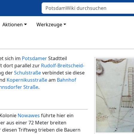
Aktionen
Werkzeuge
et sich im
Potsdamer
Stadtteil
t dort parallel zur
Rudolf-Breitscheid-
ng der
Schulstraße
verbindet sie diese
und
Kopernikusstraße
am
Bahnhof
hnsdorfer Straße
.
 Kolonie
Nowawes
führte hier ein
er aus einer 72 Meter breiten
 diesen Triftweg trieben die Bauern