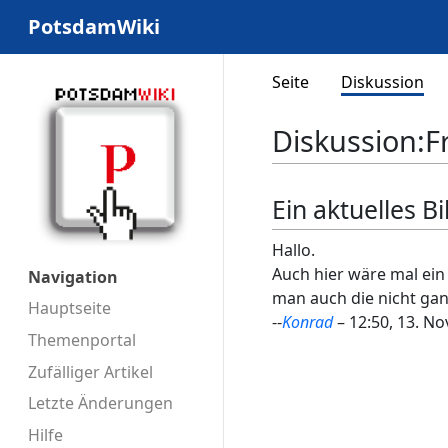
PotsdamWiki
Seite
Diskussion
Diskussion
:
F
Ein aktuelles B
Hallo.
Auch hier wäre mal ein 
Navigation
man auch die nicht gan
Hauptseite
--
Kon
rad
– 12:50, 13. No
Themenportal
Zufälliger Artikel
Letzte Änderungen
Hilfe