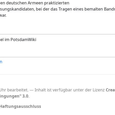
den deutschen Armeen praktizierten
sungskandidaten, bei der das Tragen eines bemalten Bandm
war.
kel im PotsdamWiki
en
Uhr bearbeitet.
Inhalt ist verfügbar unter der Lizenz
Cre
ingungen“ 3.0
.
Haftungsausschluss