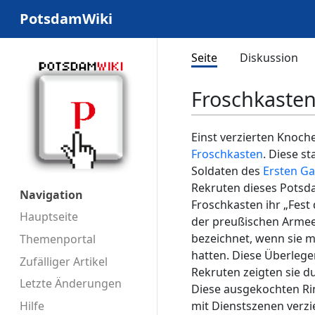
PotsdamWiki
Seite
Diskussion
Froschkaste
Einst verzierten Knoc
Froschkasten
. Diese s
Soldaten des
Ersten G
Rekruten dieses Potsd
Navigation
Froschkasten ihr „Fest
Hauptseite
der preußischen Armee 
bezeichnet, wenn sie m
Themenportal
hatten. Diese Überleg
Zufälliger Artikel
Rekruten zeigten sie d
Letzte Änderungen
Diese ausgekochten Ri
mit Dienstszenen verzie
Hilfe