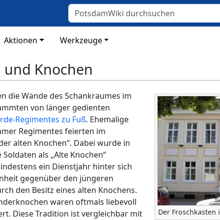
Aktionen
Werkzeuge
n und Knochen
hen die Wände des Schankraumes im
tammten von länger gedienten
arde-Regimentes zu Fuß
. Ehemalige
amer Regimentes feierten im
 der alten Knochen“. Dabei wurde in
Soldaten als „Alte Knochen“
indestens ein Dienstjahr hinter sich
enheit gegenüber den jüngeren
urch den Besitz eines alten Knochens.
nderknochen waren oftmals liebevoll
Der Froschkasten
rt. Diese Tradition ist vergleichbar mit