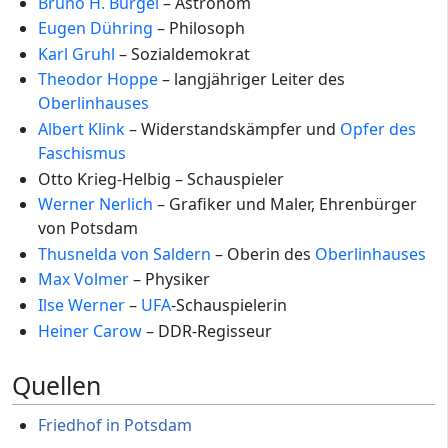
Bruno H. Bürgel
– Astronom
Eugen Dühring
– Philosoph
Karl Gruhl
– Sozialdemokrat
Theodor Hoppe
– langjähriger Leiter des
Oberlinhauses
Albert Klink
– Widerstandskämpfer und
Opfer des
Faschismus
Otto Krieg-Helbig – Schauspieler
Werner Nerlich
– Grafiker und Maler, Ehrenbürger
von Potsdam
Thusnelda von Saldern
– Oberin des
Oberlinhauses
Max Volmer
– Physiker
Ilse Werner
–
UFA
-Schauspielerin
Heiner Carow
– DDR-Regisseur
Quellen
Friedhof in Potsdam