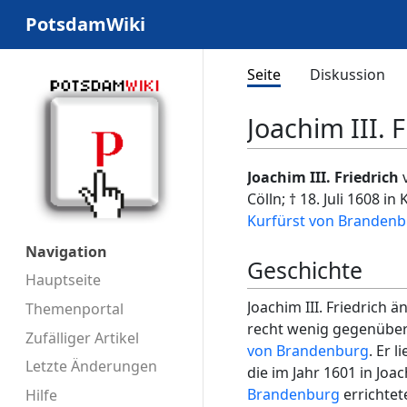
PotsdamWiki
Seite
Diskussion
Joachim III.
Joachim III. Friedrich
v
Cölln; † 18. Juli 1608 i
Kurfürst von Branden
Navigation
Geschichte
Hauptseite
Joachim III. Friedrich 
Themenportal
recht wenig gegenüber 
Zufälliger Artikel
von Brandenburg
. Er
Letzte Änderungen
die im Jahr 1601 in Joa
Brandenburg
errichtet
Hilfe