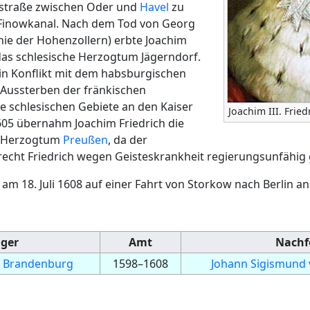
rstraße zwischen Oder und
Havel
zu
Finowkanal. Nach dem Tod von Georg
inie der Hohenzollern) erbte Joachim
 das schlesische Herzogtum Jägerndorf.
 in Konflikt mit dem habsburgischen
 Aussterben der fränkischen
ie schlesischen Gebiete an den Kaiser
Joachim III. Fried
1605 übernahm Joachim Friedrich die
s Herzogtum
Preußen
, da der
recht Friedrich wegen Geisteskrankheit regierungsunfähig
 am 18. Juli 1608 auf einer Fahrt von Storkow nach Berlin an
ger
Amt
Nachf
n Brandenburg
1598–1608
Johann Sigismund