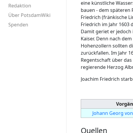
eine künstliche Wasse
Redaktion
bauen - dem späteren 
Über PotsdamWiki
Friedrich (fränkische L
Friedrich im Jahr 1603
Spenden
Damit geriet er jedoch
Kaiser. Denn nach dem
Hohenzollern sollten d
zurückfallen. Im Jahr 
Regentschaft über da
regierende Herzog Alb
Joachim Friedrich starb
Vorgän
Johann Georg vo
Quellen