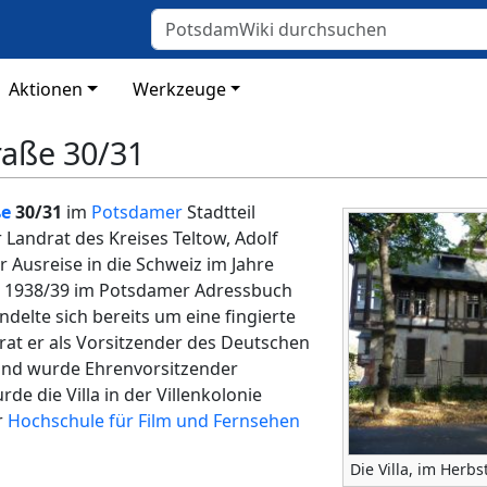
Aktionen
Werkzeuge
raße 30/31
ße
30/31
im
Potsdamer
Stadtteil
Landrat des Kreises Teltow, Adolf
 Ausreise in die Schweiz im Jahre
h 1938/39 im Potsdamer Adressbuch
ndelte sich bereits um eine fingierte
trat er als Vorsitzender des Deutschen
und wurde Ehrenvorsitzender
de die Villa in der Villenkolonie
r
Hochschule für Film und Fernsehen
Die Villa, im Herbs