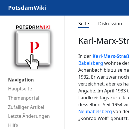
PotsdamWiki
Seite
Diskussion
Karl-Marx-St
In der
Karl-Marx-Stra
Babelsberg
wohnte der 
Achenbach bis zu seiner
1932. Er war zwar noc
Navigation
verzeichnet, aber es ha
Hauptseite
Angabe. Im April 1933 
Landkreistags zurück 
Themenportal
desselben. Seit 1954 wur
Zufälliger Artikel
Neubabelsberg
von de
Letzte Änderungen
„Konrad Wolf“ genutzt.
Hilfe