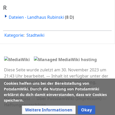
R
Dateien - Landhaus Rubinski
(8 D)
Kategorie
:
Stadtwiki
Diese Seite wurde zuletzt am 30. November 2023 um
21:43 Uhr bearbeitet.
Inhalt ist verfügbar unter der
Lizenz
Creative Commons „Namensnennung,
Cookies helfen uns bei der Bereitstellung von
Weitergabe unter gleichen Bedingungen“ 3.0
.
PotsdamWiki. Durch die Nutzung von PotsdamWiki
erklärst du dich damit einverstanden, dass wir Cookies
Datenschutz
Über PotsdamWiki (Impressum)
speichern.
Haftungsausschluss
Weitere Informationen
Okay