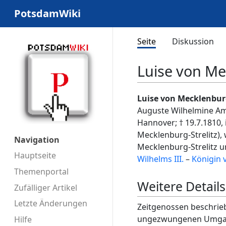
PotsdamWiki
Seite
Diskussion
Luise von Me
Luise von Mecklenburg
Auguste Wilhelmine Ama
Hannover; † 19.7.1810, 
Mecklenburg-Strelitz),
Navigation
Mecklenburg-Strelitz u
Hauptseite
Wilhelms III.
–
Königin 
Themenportal
Weitere Details
Zufälliger Artikel
Letzte Änderungen
Zeitgenossen beschrieb
ungezwungenen Umgan
Hilfe