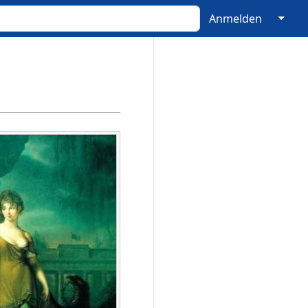
↓
Anmelden