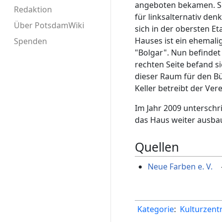
angeboten bekamen. Si
Redaktion
für linksalternativ de
Über PotsdamWiki
sich in der obersten E
Hauses ist ein ehemal
Spenden
"Bolgar". Nun befindet 
rechten Seite befand si
dieser Raum für den B
Keller betreibt der Ve
Im Jahr 2009 unterschr
das Haus weiter ausba
Quellen
Neue Farben e. V.
Kategorie
:
Kulturzent