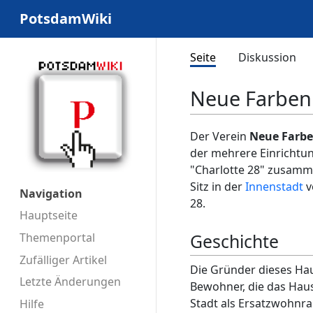
PotsdamWiki
Seite
Diskussion
Neue Farben 
Der Verein
Neue Farben
der mehrere Einrichtun
"Charlotte 28" zusamme
Sitz in der
Innenstadt
v
Navigation
28.
Hauptseite
Geschichte
Themenportal
Zufälliger Artikel
Die Gründer dieses Ha
Letzte Änderungen
Bewohner, die das Haus
Stadt als Ersatzwohnr
Hilfe