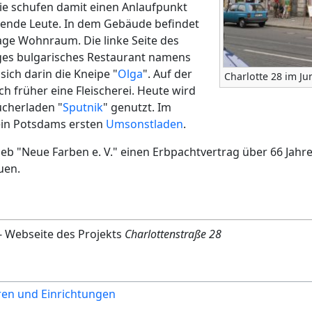
e schufen damit einen Anlaufpunkt
nkende Leute. In dem Gebäude befindet
tage Wohnraum. Die linke Seite des
iges bulgarisches Restaurant namens
sich darin die Kneipe "
Olga
". Auf der
Charlotte 28 im Ju
ch früher eine Fleischerei. Heute wird
ücherladen "
Sputnik
" genutzt. Im
rein Potsdams ersten
Umsonstladen
.
ieb "Neue Farben e. V." einen Erbpachtvertrag über 66 Jahr
uen.
- Webseite des Projekts
Charlottenstraße 28
ren und Einrichtungen