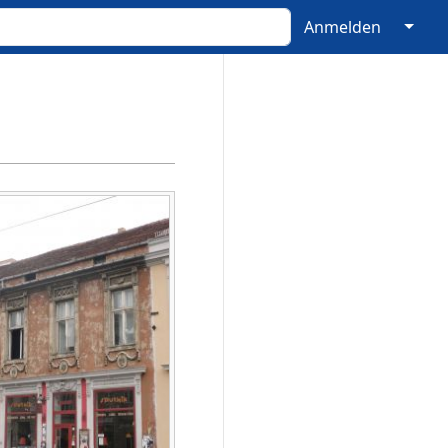
↓
Anmelden