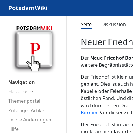
PotsdamWiki
Seite
Diskussion
Neuer Fried
Der
Neue Friedhof Bo
weitere Begräbnisstätt
Der Friedhof ist klein 
Navigation
geplant. Dies ist auch 
Kapelle oder Feierhalle
Hauptseite
östlichen Rand. Und di
Themenportal
wird durch einen Draht
Zufälliger Artikel
Bornim
. Vor dieser Ze
Letzte Änderungen
Der Friedhof ist in vier
Hilfe
direkt am gepflasterte