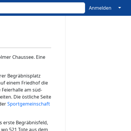
↓
Anmelden
Golmer Chaussee. Eine
erer Begräbnisplatz
auf einem Friedhof die
e Feierhalle am süd-
ten. Die östliche Seite
 der
Sportgemeinschaft
as erste Begräbnisfeld,
, wo 521 Tote aus dem