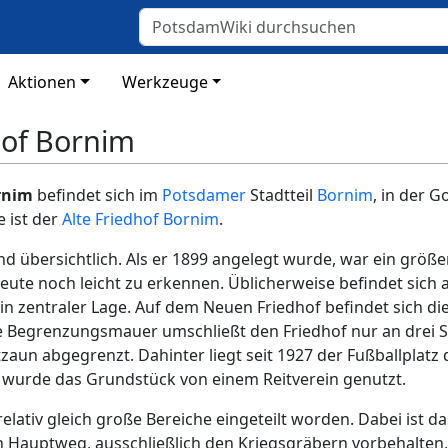
Aktionen
Werkzeuge
hof Bornim
rnim
befindet sich im
Potsdamer
Stadtteil
Bornim
, in der 
e ist der
Alte Friedhof Bornim
.
und übersichtlich. Als er 1899 angelegt wurde, war ein größ
heute noch leicht zu erkennen. Üblicherweise befindet sich 
 in zentraler Lage. Auf dem Neuen Friedhof befindet sich di
e Begrenzungsmauer umschließt den Friedhof nur an drei Sei
zaun abgegrenzt. Dahinter liegt seit 1927 der Fußballplatz
it wurde das Grundstück von einem Reitverein genutzt.
 relativ gleich große Bereiche eingeteilt worden. Dabei ist d
n Hauptweg, ausschließlich den Kriegsgräbern vorbehalten