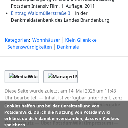
Potsdam Intensiv Film, 1. Auflage, 2011
Eintrag Waldmüllerstraße 3
in der
Denkmaldatenbank des Landes Brandenburg
Kategorien
:
Wohnhäuser
Klein Glienicke
Sehenswürdigkeiten
Denkmale
Diese Seite wurde zuletzt am 14. Mai 2026 um 11:43
Uhr bearbeitet.
Inhalt ist verfügbar unter der Lizenz
Creative Commons „Namensnennung, Weitergabe
Cookies helfen uns bei der Bereitstellung von
unter gleichen Bedingungen“ 3.0
.
PotsdamWiki. Durch die Nutzung von PotsdamWiki
erklärst du dich damit einverstanden, dass wir Cookies
Datenschutz
Über PotsdamWiki (Impressum)
speichern.