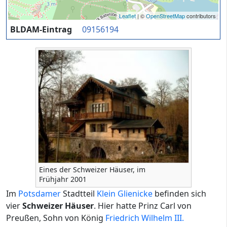
Leaflet
| ©
OpenStreetMap
contributors
BLDAM-Eintrag
09156194
Eines der Schweizer Häuser, im
Frühjahr 2001
Im
Potsdamer
Stadtteil
Klein Glienicke
befinden sich
vier
Schweizer Häuser
. Hier hatte Prinz Carl von
Preußen, Sohn von König
Friedrich Wilhelm III.