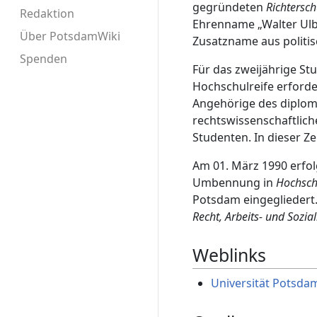
gegründeten
Richtersch
Redaktion
Ehrenname „Walter Ulb
Über PotsdamWiki
Zusatzname aus politi
Spenden
Für das zweijährige St
Hochschulreife erforde
Angehörige des diplom
rechtswissenschaftliche
Studenten. In dieser Z
Am 01. März 1990 erfol
Umbennung in
Hochsch
Potsdam eingegliedert.
Recht, Arbeits- und Sozia
Weblinks
Universität Potsda