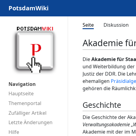
PotsdamWiki
Seite
Diskussion
Akademie für
Die
Akademie für Staa
und Weiterbildung der 
Justiz der DDR. Die Le
ehemaligen
Präsidialg
Navigation
gehören die Räumlichk
Hauptseite
Geschichte
Themenportal
Zufälliger Artikel
Die Geschichte der Ak
Letzte Änderungen
Verwaltungsakademie „Wa
Akademie mit der im 
Hilfe