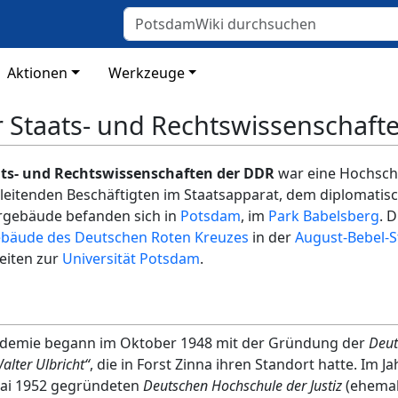
Aktionen
Werkzeuge
 Staats- und Rechtswissenschaft
ts- und Rechtswissenschaften der DDR
war eine Hochschu
leitenden Beschäftigten im Staatsapparat, dem diplomatis
hrgebäude befanden sich in
Potsdam
, im
Park Babelsberg
. 
ebäude des Deutschen Roten Kreuzes
in der
August-Bebel-S
eiten zur
Universität Potsdam
.
ademie begann im Oktober 1948 mit der Gründung der
Deut
lter Ulbricht“
, die in Forst Zinna ihren Standort hatte. Im 
Mai 1952 gegründeten
Deutschen Hochschule der Justiz
(ehemal