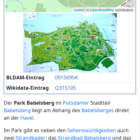
Leaflet
| ©
OpenStreetMap
contributors
BLDAM-Eintrag
09156954
Wikidata-Eintrag
Q315105
Der
Park Babelsberg
im
Potsdamer
Stadtteil
Babelsberg
liegt am Abhang des
Babelsberges
direkt
an der
Havel
.
Im Park gibt es neben den
Sehenswürdigkeiten
auch
zwei
Strandbäder
: das
Strandbad Babelsberg
und das