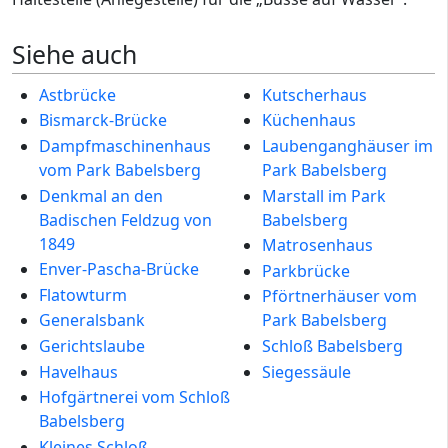
Siehe auch
Astbrücke
Kutscherhaus
Bismarck-Brücke
Küchenhaus
Dampfmaschinenhaus
Laubenganghäuser im
vom Park Babelsberg
Park Babelsberg
Denkmal an den
Marstall im Park
Badischen Feldzug von
Babelsberg
1849
Matrosenhaus
Enver-Pascha-Brücke
Parkbrücke
Flatowturm
Pförtnerhäuser vom
Generalsbank
Park Babelsberg
Gerichtslaube
Schloß Babelsberg
Havelhaus
Siegessäule
Hofgärtnerei vom Schloß
Babelsberg
Kleines Schloß