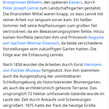
Kronprinzen Wilhelm
, des späteren
Kaisers
, durch
Peter Joseph Lenné
zum Landschaftsgarten gestaltet.
Die finanziellen Mittel waren knapp, so dass Lenné mit
seiner Arbeit nur langsam voran kam. Ein heißer
Sommer ließ seine Anpflanzungen zum großen Teil
vertrocknen, da ein Bewässerungssystem fehlte. Hinzu
kamen Konflikte zwischen ihm und Prinzessin
Augusta
von Sachsen-Weimar-Eisenach
, da beide verschiedene
Vorstellungen vom zukünftigen Garten hatten. Die
Folge war die Entlassung Lennés.
Nach 1834 wurden die Arbeiten durch Fürst
Hermann
von Pückler-Muskau
fortgesetzt. Von ihm stammten
auch die Ausgestaltung der unmittelbaren
Schloßumgebung als historisierender Blumengarten,
als auch die architektonisch gefasste Terrasse. Das
ursprünglich 72 Hektar umfassende Gelände wurde im
Laufe der Zeit durch Ankäufe und Schenkungen
vergrößert. 1875 hatte der Park die heutige Größe