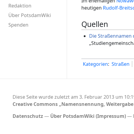
Im ehemaligen
Nowaw
Redaktion
heutigen
Rudolf-Breits
Über PotsdamWiki
Quellen
Spenden
Die Straßennamen 
„Studiengemeinschaf
Kategorien
:
Straßen
Diese Seite wurde zuletzt am 3. Februar 2013 um 10:1
Creative Commons „Namensnennung, Weitergabe u
Datenschutz
Über PotsdamWiki (Impressum)