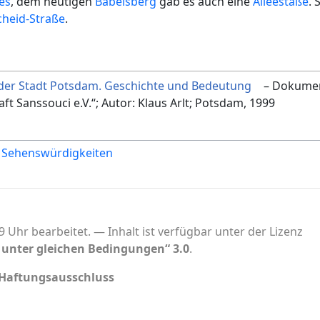
es
, dem heutigen
Babelsberg
gab es auch eine
Alleestaße
. 
cheid-Straße
.
der Stadt Potsdam. Geschichte und Bedeutung
– Dokume
t Sanssouci e.V.“; Autor: Klaus Arlt; Potsdam, 1999
Sehenswürdigkeiten
9 Uhr bearbeitet.
Inhalt ist verfügbar unter der Lizenz
nter gleichen Bedingungen“ 3.0
.
Haftungsausschluss