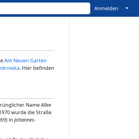
↓
Anmelden
ße
Am Neuen Garten
androwka
. Hier befinden
rsprünglicher Name
Allee
 1970 wurde die Straße
69) in
Johannes-