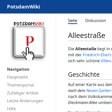
PotsdamWiki
Seite
Diskussion
Alleestraße
Die
Alleestaße
liegt in
mit der
Friedrich-Ebert
sich sehr schöne
Villen
.
Navigation
Geschichte
Hauptseite
Auf einer Karte aus dem
Themenportal
nach dem
Neuen Garten
Zufälliger Artikel
nach dem Volkskammer
Letzte Änderungen
Dieckmann-Allee
umbena
Hilfe