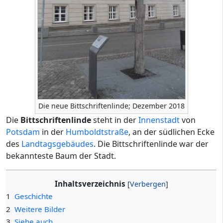
Die neue Bittschriftenlinde; Dezember 2018
Die
Bittschriftenlinde
steht in der
Innenstadt
von
Potsdam
in der
Humboldtstraße
, an der südlichen Ecke
des
Landtagsgebäudes
. Die Bittschriftenlinde war der
bekannteste Baum der Stadt.
Inhaltsverzeichnis
1
Geschichte
2
Weitere Bilder
3
Siehe auch