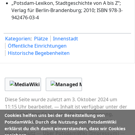
„Potsdam-Lexikon, Stadtgeschichte von A bis Z“;
Verlag für Berlin-Brandenburg; 2010; ISBN 978-3-
942476-03-4
Kategorien
:
Plätze
Innenstadt
Öffentliche Einrichtungen
Historische Begebenheiten
Diese Seite wurde zuletzt am 3. Oktober 2024 um
11:15 Uhr bearbeitet.
Inhalt ist verfügbar unter der
Lizenz
Creative Commons „Namensnennung,
Cookies helfen uns bei der Bereitstellung von
Weitergabe unter gleichen Bedingungen“ 3.0
.
PotsdamWiki. Durch die Nutzung von PotsdamWiki
erklärst du dich damit einverstanden, dass wir Cookies
Datenschutz
Über PotsdamWiki (Impressum)
speichern.