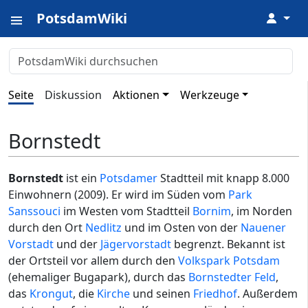
PotsdamWiki
↓
Seite
Diskussion
Aktionen
Werkzeuge
Bornstedt
Bornstedt
ist ein
Potsdamer
Stadtteil mit knapp 8.000
Einwohnern (2009). Er wird im Süden vom
Park
Sanssouci
im Westen vom Stadtteil
Bornim
, im Norden
durch den Ort
Nedlitz
und im Osten von der
Nauener
Vorstadt
und der
Jägervorstadt
begrenzt. Bekannt ist
der Ortsteil vor allem durch den
Volkspark Potsdam
(ehemaliger Bugapark), durch das
Bornstedter Feld
,
das
Krongut
, die
Kirche
und seinen
Friedhof
. Außerdem