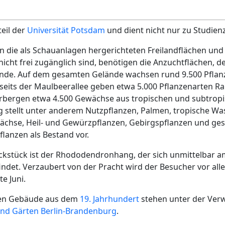
teil der
Universität Potsdam
und dient nicht nur zu Studie
 die als Schauanlagen hergerichteten Freilandflächen und
 nicht frei zugänglich sind, benötigen die Anzuchtflächen, 
ände. Auf dem gesamten Gelände wachsen rund 9.500 Pflan
seits der Maulbeerallee geben etwa 5.000 Pflanzenarten R
ergen etwa 4.500 Gewächse aus tropischen und subtropis
g stellt unter anderem Nutzpflanzen, Palmen, tropische Wa
chse, Heil- und Gewürzpflanzen, Gebirgspflanzen und ge
lanzen als Bestand vor.
kstück ist der Rhododendronhang, der sich unmittelbar a
ndet. Verzaubert von der Pracht wird der Besucher vor alle
e Juni.
ten Gebäude aus dem
19. Jahrhundert
stehen unter der Ver
und Gärten Berlin-Brandenburg
.