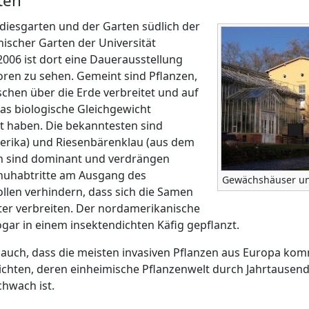
ten
adiesgarten und der Garten südlich der
nischer Garten der Universität
2006 ist dort eine Dauerausstellung
oren zu sehen. Gemeint sind Pflanzen,
schen über die Erde verbreitet und auf
as biologische Gleichgewicht
 haben. Die bekanntesten sind
rika) und Riesenbärenklau (aus dem
en sind dominant und verdrängen
chuhabtritte am Ausgang des
Gewächshäuser un
llen verhindern, dass sich die Samen
ter verbreiten. Der nordamerikanische
gar in einem insektendichten Käfig gepflanzt.
t auch, dass die meisten invasiven Pflanzen aus Europa k
ichten, deren einheimische Pflanzenwelt durch Jahrtausend
hwach ist.