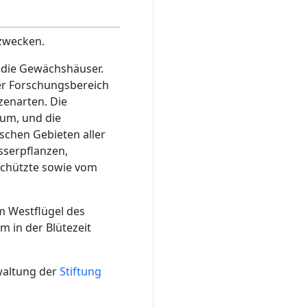
nzwecken.
 die Gewächshäuser.
der Forschungsbereich
zenarten. Die
aum, und die
chen Gebieten aller
sserpflanzen,
schützte sowie vom
m Westflügel des
m in der Blütezeit
waltung der
Stiftung