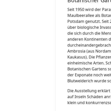
Botanischer Gar
Seit 1950 wird der Par
Maulbeerallee als Bota
Potsdam genutzt. Seit 
über biologische Invas
die sich durch die Men
anderen Kontinenten d
durcheinandergebracht
Ambrosia (aus Nordame
Kaukasus). Die Pflanz
einheimische Arten. S
Botanischen Gartens so
der Exponate noch wei
Blutweiderich wurde so
Die Ausstellung erklär
auf Inseln Schäden anr
klein und konkurrenzsc