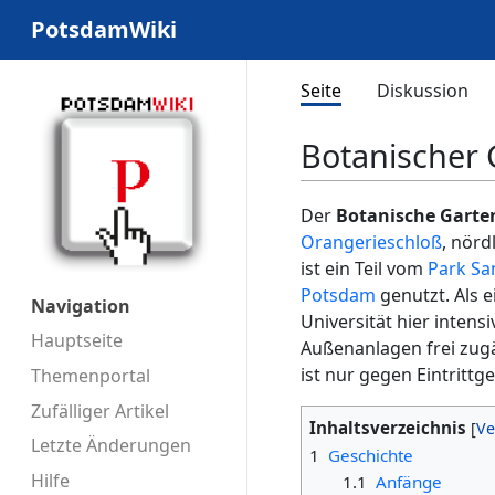
PotsdamWiki
Seite
Diskussion
Botanischer 
Der
Botanische Garte
Orangerieschloß
, nörd
ist ein Teil vom
Park Sa
Potsdam
genutzt. Als 
Navigation
Universität hier intens
Hauptseite
Außenanlagen frei zug
ist nur gegen Eintrittg
Themenportal
Zufälliger Artikel
Inhaltsverzeichnis
Letzte Änderungen
1
Geschichte
Hilfe
1.1
Anfänge