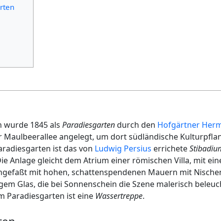
rten
n wurde 1845 als
Paradiesgarten
durch den
Hofgärtner
Herm
r Maulbeerallee angelegt, um dort südländische Kulturpfl
radiesgarten ist das von
Ludwig Persius
errichete
Stibadiu
ie Anlage gleicht dem Atrium einer römischen Villa, mit e
 wingefaßt mit hohen, schattenspendenen Mauern mit Nisch
gem Glas, die bei Sonnenschein die Szene malerisch beleuc
m Paradiesgarten ist eine
Wassertreppe
.