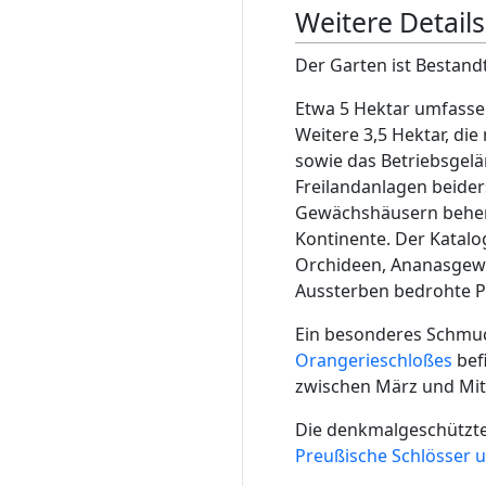
Weitere Details
Der Garten ist Bestand
Etwa 5 Hektar umfassen
Weitere 3,5 Hektar, die
sowie das Betriebsgel
Freilandanlagen beider
Gewächshäusern beherb
Kontinente. Der Katalo
Orchideen, Ananasgewä
Aussterben bedrohte Pf
Ein besonderes Schmuc
Orangerieschloßes
befi
zwischen März und Mitt
Die denkmalgeschütz
Preußische Schlösser 