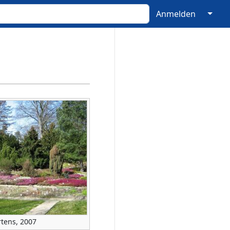
↓
Anmelden
rtens, 2007