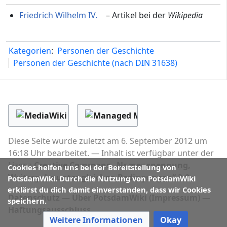
Friedrich Wilhelm IV.
– Artikel bei der
Wikipedia
Kategorien
:
Personen der Geschichte
Personen der Geschichte (nach DIN 31638)
Diese Seite wurde zuletzt am 6. September 2012 um
16:18 Uhr bearbeitet.
Inhalt ist verfügbar unter der
Lizenz
Creative Commons „Namensnennung,
Cookies helfen uns bei der Bereitstellung von
Weitergabe unter gleichen Bedingungen“ 3.0
.
PotsdamWiki. Durch die Nutzung von PotsdamWiki
erklärst du dich damit einverstanden, dass wir Cookies
Datenschutz
Über PotsdamWiki (Impressum)
speichern.
Haftungsausschluss
Weitere Informationen
Okay