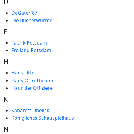
D
DeGater'87
Die Bücherwürmer
F
Fabrik Potsdam
Freiland Potsdam
H
Hans Otto
Hans-Otto-Theater
Haus der Offiziere
K
Kabarett Obelisk
Königliches Schauspielhaus
N