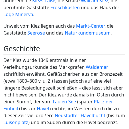
anderem die
Kiezstraße
, die Straße
Wall am Kiez
, die
berühmte Gaststätte
Froschkasten
und das Haus der
Loge Minerva
.
Unweit vom Kiez liegen auch das
Markt-Center
, die
Gaststätte
Seerose
und das
Naturkundemuseum
.
Geschichte
Der Kiez wurde 1349 erstmals in einer
Verleihungsurkunde des Markgrafen
Waldemar
schriftlich erwähnt. Gefäßscherben aus der Bronzezeit
(etwa 1800–800 v. u. Z.) lassen jedoch auf eine viel
längere Besiedlungszeit schließen – dies lässt sich aber
nicht beweisen. Der Kiez wurde damals im Osten durch
einen Sumpf, der vom
Faulen See
(später
Platz der
Einheit
) bis zur
Havel
reichte, im Westen durch die zu
dieser Zeit viel größere
Neustädter Havelbucht
(bis zum
Luisenplatz
) und im Süden durch die Havel begrenzt.