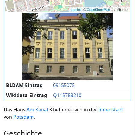
Leaflet
| ©
OpenStreetMap
contributors
BLDAM-Eintrag
09155075
Wikidata-Eintrag
Q115788210
Das Haus
Am Kanal
3 befindet sich in der
Innenstadt
von
Potsdam
.
Geschichte