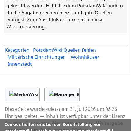
gelöscht werden. Hilf bitte dem PotsdamWiki, indem
du die Angaben recherchierst und gute Quellen
einfügst. Zum Abschluß entferne bitte diese
Warnmarkierung.
Kategorien
:
PotsdamWiki:Quellen fehlen
Militärische Einrichtungen
Wohnhäuser
Innenstadt
Diese Seite wurde zuletzt am 31. Juli 2026 um 06:26
Uhr bearbeitet.
Inhalt ist verfügbar unter der Lizenz
Creative Commons „Namensnennung, Weitergabe
Cookies helfen uns bei der Bereitstellung von
unter gleichen Bedingungen“ 3.0
.
PotsdamWiki. Durch die Nutzung von PotsdamWiki