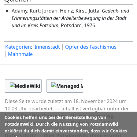
Adamy, Kurt; Jordan, Heinz; Kirst, Jutta:
Gedenk- und
Erinnerungsstätten der Arbeiterbewegung in der Stadt
und im Kreis Potsdam
, Potsdam, 1976.
Kategorien
:
Innenstadt
Opfer des Faschismus
Mahnmale
Diese Seite wurde zuletzt am 18. November 2024 um
10:03 Uhr bearbeitet.
Inhalt ist verfügbar unter der
Lizenz
Creative Commons „Namensnennung,
Cookies helfen uns bei der Bereitstellung von
Weitergabe unter gleichen Bedingungen“ 3.0
.
PotsdamWiki. Durch die Nutzung von PotsdamWiki
erklärst du dich damit einverstanden, dass wir Cookies
Datenschutz
Über PotsdamWiki (Impressum)