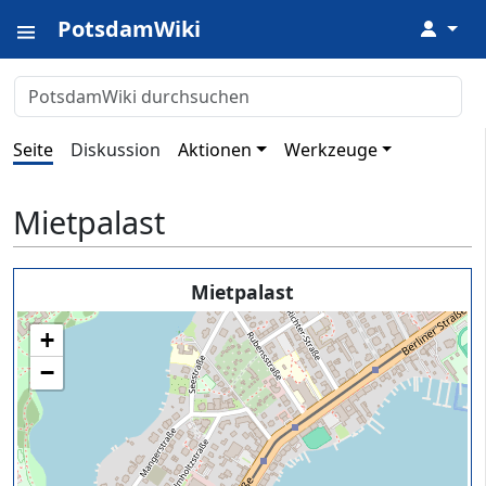
PotsdamWiki
↓
Seite
Diskussion
Aktionen
Werkzeuge
Mietpalast
Mietpalast
+
−