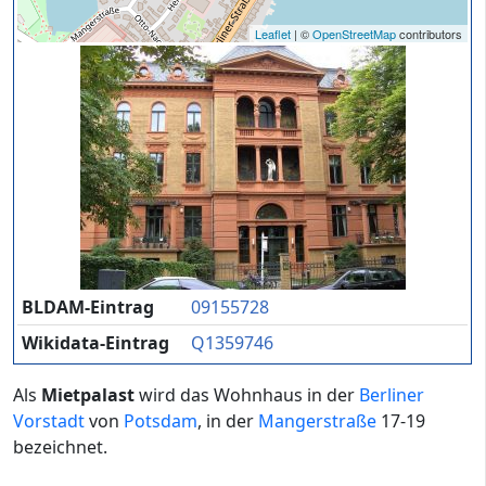
Leaflet
| ©
OpenStreetMap
contributors
BLDAM-Eintrag
09155728
Wikidata-Eintrag
Q1359746
Als
Mietpalast
wird das Wohnhaus in der
Berliner
Vorstadt
von
Potsdam
, in der
Mangerstraße
17-19
bezeichnet.