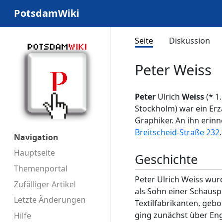
PotsdamWiki
Seite
Diskussion
Peter Weiss
Peter
Ulrich
Weiss
(* 1
Stockholm) war ein Erzä
Graphiker. An ihn erinn
Breitscheid-Straße 232
.
Navigation
Hauptseite
Geschichte
Themenportal
Peter Ulrich Weiss wu
Zufälliger Artikel
als Sohn einer Schausp
Letzte Änderungen
Textilfabrikanten, geb
ging zunächst über Eng
Hilfe