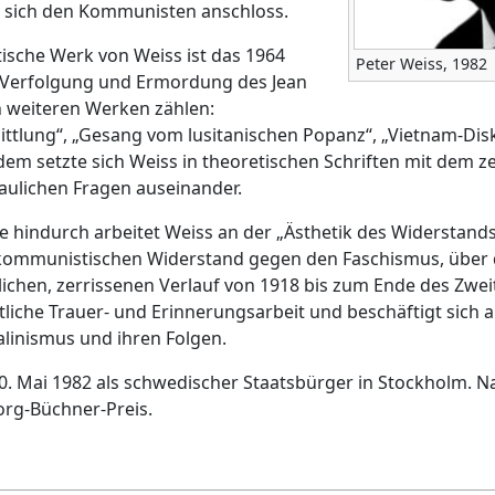
r sich den Kommunisten anschloss.
tische Werk von Weiss ist das 1964
Peter Weiss, 1982
 Verfolgung und Ermordung des Jean
n weiteren Werken zählen:
ttlung“, „Gesang vom lusitanischen Popanz“, „Vietnam-Diskur
dem setzte sich Weiss in theoretischen Schriften mit dem z
aulichen Fragen auseinander.
e hindurch arbeitet Weiss an der „Ästhetik des Widerstands
ommunistischen Widerstand gegen den Faschismus, über 
ichen, zerrissenen Verlauf von 1918 bis zum Ende des Zwei
tliche Trauer- und Erinnerungsarbeit und beschäftigt sich a
linismus und ihren Folgen.
0. Mai 1982 als schwedischer Staatsbürger in Stockholm. Na
org-Büchner-Preis.