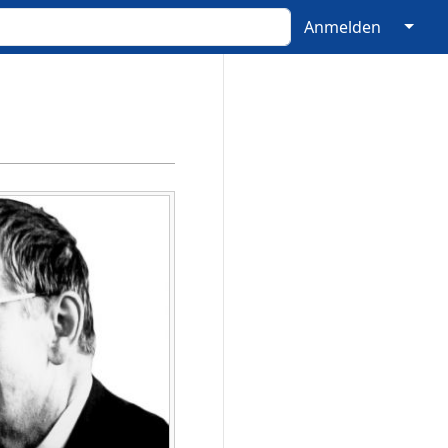
↓
Anmelden