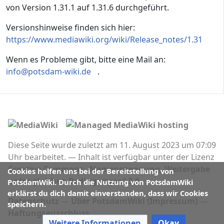
von Version 1.31.1 auf 1.31.6 durchgeführt.
Versionshinweise finden sich hier:
https://www.mediawiki.org/wiki/Release_notes/1.31
Wenn es Probleme gibt, bitte eine Mail an:
info@potsdam-wiki.de
.
Diese Seite wurde zuletzt am 11. August 2023 um 07:09
Uhr bearbeitet.
Inhalt ist verfügbar unter der Lizenz
Creative Commons „Namensnennung, Weitergabe
Cookies helfen uns bei der Bereitstellung von
unter gleichen Bedingungen“ 3.0
.
PotsdamWiki. Durch die Nutzung von PotsdamWiki
erklärst du dich damit einverstanden, dass wir Cookies
Datenschutz
Über PotsdamWiki (Impressum)
speichern.
Haftungsausschluss
Weitere Informationen
Okay