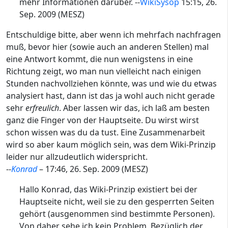
mehr Informationen darüber. --
WikiSysop
15:15, 26.
Sep. 2009 (MESZ)
Entschuldige bitte, aber wenn ich mehrfach nachfragen
muß, bevor hier (sowie auch an anderen Stellen) mal
eine Antwort kommt, die nun wenigstens in eine
Richtung zeigt, wo man nun vielleicht nach einigen
Stunden nachvollziehen könnte, was und wie du etwas
analysiert hast, dann ist das ja wohl auch nicht gerade
sehr
erfreulich
. Aber lassen wir das, ich laß am besten
ganz die Finger von der Hauptseite. Du wirst wirst
schon wissen was du da tust. Eine Zusammenarbeit
wird so aber kaum möglich sein, was dem Wiki-Prinzip
leider nur allzudeutlich widerspricht.
--
Kon
rad
– 17:46, 26. Sep. 2009 (MESZ)
Hallo Konrad, das Wiki-Prinzip existiert bei der
Hauptseite nicht, weil sie zu den gesperrten Seiten
gehört (ausgenommen sind bestimmte Personen).
Von daher sehe ich kein Problem. Bezüglich der