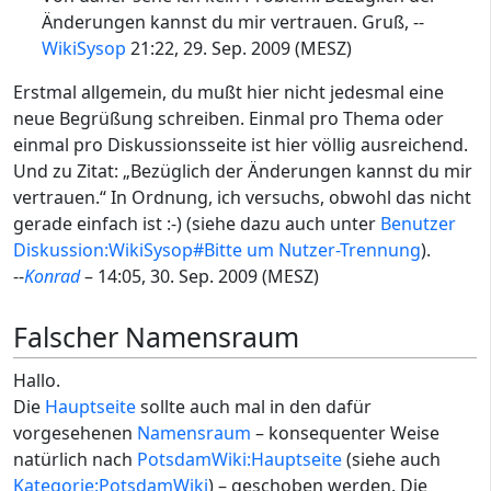
Änderungen kannst du mir vertrauen. Gruß, --
WikiSysop
21:22, 29. Sep. 2009 (MESZ)
Erstmal allgemein, du mußt hier nicht jedesmal eine
neue Begrüßung schreiben. Einmal pro Thema oder
einmal pro Diskussionsseite ist hier völlig ausreichend.
Und zu Zitat: „Bezüglich der Änderungen kannst du mir
vertrauen.“ In Ordnung, ich versuchs, obwohl das nicht
gerade einfach ist :-) (siehe dazu auch unter
Benutzer
Diskussion:WikiSysop#Bitte um Nutzer-Trennung
).
--
Kon
rad
– 14:05, 30. Sep. 2009 (MESZ)
Falscher Namensraum
Hallo.
Die
Hauptseite
sollte auch mal in den dafür
vorgesehenen
Namensraum
– konsequenter Weise
natürlich nach
PotsdamWiki:Hauptseite
(siehe auch
Kategorie:PotsdamWiki
) – geschoben werden. Die