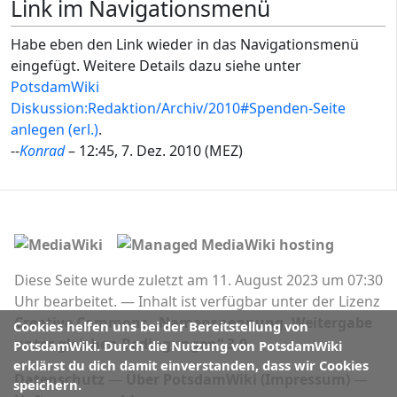
Link im Navigationsmenü
Habe eben den Link wieder in das Navigationsmenü
eingefügt. Weitere Details dazu siehe unter
PotsdamWiki
Diskussion:Redaktion/Archiv/2010#Spenden-Seite
anlegen (erl.)
.
--
Kon
rad
– 12:45, 7. Dez. 2010 (MEZ)
Diese Seite wurde zuletzt am 11. August 2023 um 07:30
Uhr bearbeitet.
Inhalt ist verfügbar unter der Lizenz
Creative Commons „Namensnennung, Weitergabe
Cookies helfen uns bei der Bereitstellung von
unter gleichen Bedingungen“ 3.0
.
PotsdamWiki. Durch die Nutzung von PotsdamWiki
erklärst du dich damit einverstanden, dass wir Cookies
Datenschutz
Über PotsdamWiki (Impressum)
speichern.