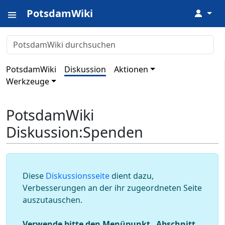
PotsdamWiki
↓
PotsdamWiki
Diskussion
Aktionen
Werkzeuge
PotsdamWiki
Diskussion
:
Spenden
Diese
Diskussionsseite
dient dazu,
Verbesserungen an der ihr zugeordneten Seite
auszutauschen.
Verwende bitte den Menüpunkt „Abschnitt