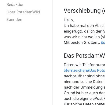
Redaktion
Verschiebung (e
Über PotsdamWiki
Spenden
Hallo,
ich habe mal den Absc
eingefügt), da ich der 
was wir nicht wollen (
Mit besten Grüßen ..
Ko
Das PotsdamWik
Daten wie Telefonnumm
Sternzeichen#Das Pots
nachprüfbar sind ohne 
niemand solche Daten h
nach der Ummeldung ei
Grund ist hier auch de
auch die eigene ePost
Für solche Daten sollte