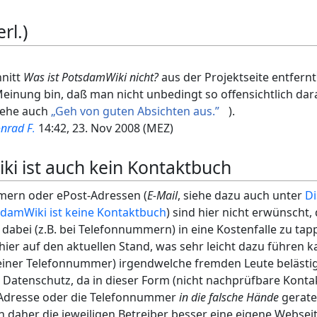
rl.)
hnitt
Was ist PotsdamWiki nicht?
aus der Projektseite entfernt
Meinung bin, daß man nicht unbedingt so offensichtlich dar
siehe auch
„Geh von guten Absichten aus.”
).
nrad F
14:42, 23. Nov 2008 (MEZ)
.
i ist auch kein Kontaktbuch
ern oder ePost-Adressen (
E-Mail
, siehe dazu auch unter
Di
damWiki ist keine Kontaktbuch
) sind hier nicht erwünscht, 
dabei (z.B. bei Telefonnummern) in eine Kostenfalle zu tap
ier auf den aktuellen Stand, was sehr leicht dazu führen ka
ner Telefonnummer) irgendwelche fremden Leute belästig 
r Datenschutz, da in dieser Form (nicht nachprüfbare Kontak
-Adresse oder die Telefonnummer
in die falsche Hände
gerate
n daher die jeweiligen Betreiber besser eine eigene Webseit