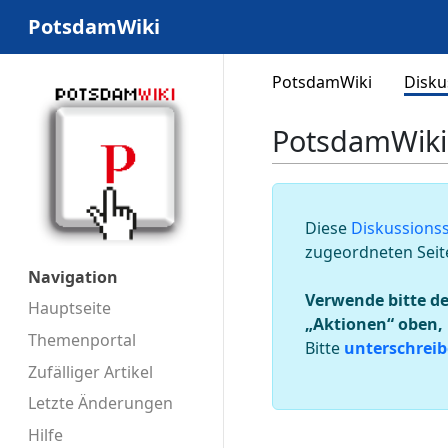
PotsdamWiki
PotsdamWiki
Disku
PotsdamWiki
Diese
Diskussionss
zugeordneten Seit
Navigation
Verwende bitte d
Hauptseite
„Aktionen“ oben,
Themenportal
Bitte
unterschreib
Zufälliger Artikel
Letzte Änderungen
Hilfe