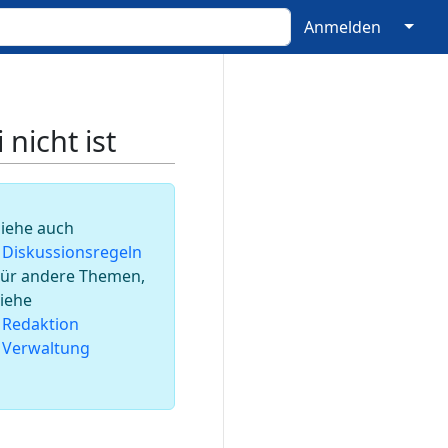
↓
Anmelden
nicht ist
Siehe auch
•
Diskussions­regeln
Für andere Themen,
siehe
•
Redaktion
•
Verwaltung