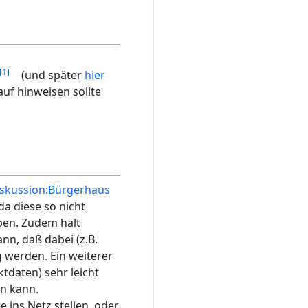
[1]
(und später
hier
auf hinweisen sollte
skussion:Bürgerhaus
da diese so nicht
pen. Zudem hält
nn, daß dabei (z.B.
werden. Ein weiterer
tdaten) sehr leicht
n kann.
e ins Netz stellen, oder