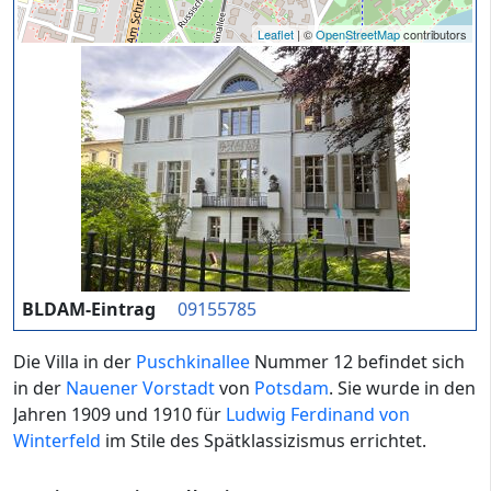
Leaflet
| ©
OpenStreetMap
contributors
BLDAM-Eintrag
09155785
Die Villa in der
Puschkinallee
Nummer 12 befindet sich
in der
Nauener Vorstadt
von
Potsdam
. Sie wurde in den
Jahren 1909 und 1910 für
Ludwig Ferdinand von
Winterfeld
im Stile des Spätklassizismus errichtet.