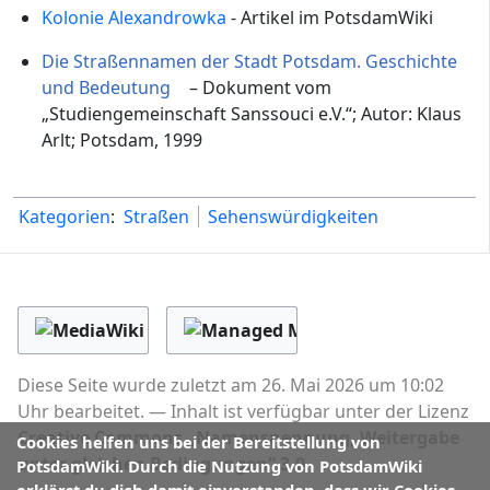
Kolonie Alexandrowka
- Artikel im PotsdamWiki
Die Straßennamen der Stadt Potsdam. Geschichte
und Bedeutung
– Dokument vom
„Studiengemeinschaft Sanssouci e.V.“; Autor: Klaus
Arlt; Potsdam, 1999
Kategorien
:
Straßen
Sehenswürdigkeiten
Diese Seite wurde zuletzt am 26. Mai 2026 um 10:02
Uhr bearbeitet.
Inhalt ist verfügbar unter der Lizenz
Creative Commons „Namensnennung, Weitergabe
Cookies helfen uns bei der Bereitstellung von
unter gleichen Bedingungen“ 3.0
.
PotsdamWiki. Durch die Nutzung von PotsdamWiki
erklärst du dich damit einverstanden, dass wir Cookies