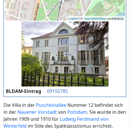
Leaflet
| ©
OpenStreetMap
contributors
BLDAM-Eintrag
09155785
Die Villa in der
Puschkinallee
Nummer 12 befindet sich
in der
Nauener Vorstadt
von
Potsdam
. Sie wurde in den
Jahren 1909 und 1910 für
Ludwig Ferdinand von
Winterfeld
im Stile des Spätklassizismus errichtet.