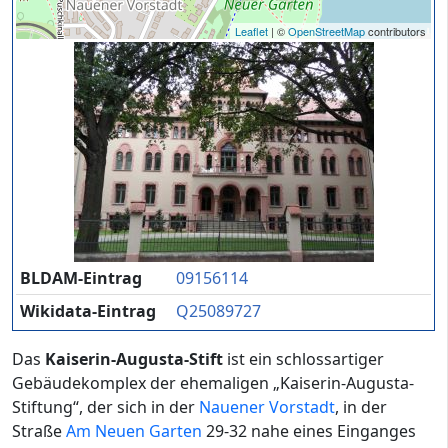
Leaflet
| ©
OpenStreetMap
contributors
BLDAM-Eintrag
09156114
Wikidata-Eintrag
Q25089727
Das
Kaiserin-Augusta-Stift
ist ein schlossartiger
Gebäudekomplex der ehemaligen „Kaiserin-Augusta-
Stiftung“, der sich in der
Nauener Vorstadt
, in der
Straße
Am Neuen Garten
29-32 nahe eines Einganges