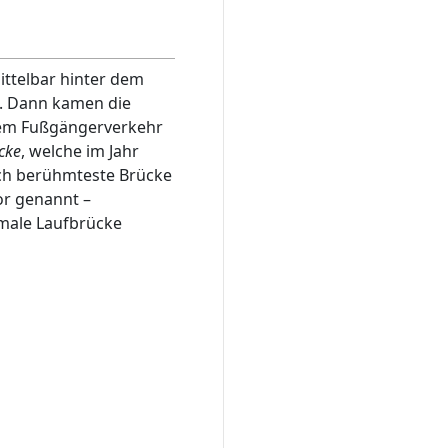
ttelbar hinter dem
. Dann kamen die
dem Fußgängerverkehr
cke
, welche im Jahr
ch berühmteste Brücke
or genannt –
hmale Laufbrücke