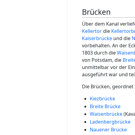
Brücken
Über dem Kanal verlie
Kellertor
die
Kellertor
Kaiserbrücke
und die
N
vorbehalten. An der E
1803 durch die
Waisen
von Potsdam, die
Breit
unmittelbar vor der Ei
ausgeführt war und te
Die Brücken, geordnet
Kiezbrücke
Breite Brücke
Waisenbrücke
(Kava
Ladenbergbrücke
Nauener Brücke