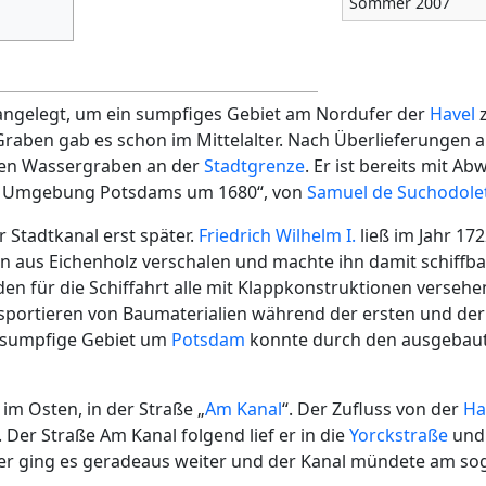
Sommer 2007
angelegt, um ein sumpfiges Gebiet am Nordufer der
Havel
z
Graben gab es schon im Mittelalter. Nach Überlieferungen 
nen Wassergraben an der
Stadtgrenze
. Er ist bereits mit A
er Umgebung Potsdams um 1680“, von
Samuel de Suchodole
 Stadtkanal erst später.
Friedrich Wilhelm I.
ließ im Jahr 172
n aus Eichenholz verschalen und machte ihn damit schiffb
den für die Schiffahrt alle mit Klappkonstruktionen verseh
sportieren von Baumaterialien während der ersten und der
 sumpfige Gebiet um
Potsdam
konnte durch den ausgebaut
im Osten, in der Straße „
Am Kanal
“. Der Zufluss von der
Ha
. Der Straße Am Kanal folgend lief er in die
Yorckstraße
und 
er ging es geradeaus weiter und der Kanal mündete am so