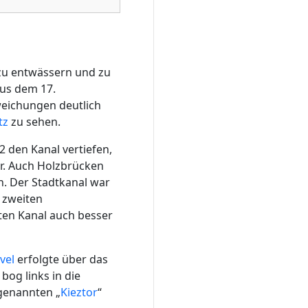
u entwässern und zu
aus dem 17.
bweichungen deutlich
tz
zu sehen.
2 den Kanal vertiefen,
ar. Auch Holzbrücken
en. Der Stadtkanal war
 zweiten
en Kanal auch besser
vel
erfolgte über das
bog links in die
genannten „
Kieztor
“