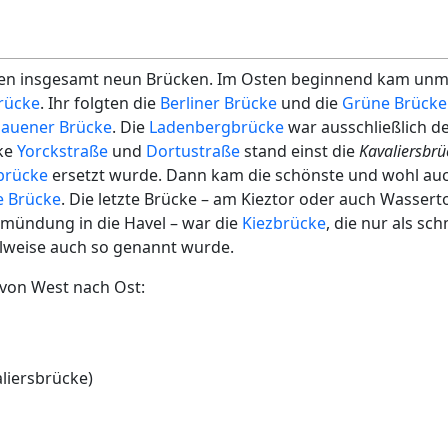
fen insgesamt neun Brücken. Im Osten beginnend kam unmi
brücke
. Ihr folgten die
Berliner Brücke
und die
Grüne Brücke
auener Brücke
. Die
Ladenbergbrücke
war ausschließlich 
cke
Yorckstraße
und
Dortustraße
stand einst die
Kavaliersbrü
brücke
ersetzt wurde. Dann kam die schönste und wohl au
e Brücke
. Die letzte Brücke – am Kieztor oder auch Wassert
nmündung in die Havel – war die
Kiezbrücke
, die nur als sc
ilweise auch so genannt wurde.
 von West nach Ost:
liersbrücke)