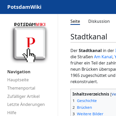
PotsdamWiki
Seite
Diskussion
Stadtkanal
Der
Stadtkanal
in der
die Straßen
Am Kanal
,
früher ein Teil der za
neun Brücken überspan
Navigation
1965 zugeschüttet und 
Hauptseite
rekonstruiert.
Themenportal
Inhaltsverzeichnis
Zufälliger Artikel
1
Geschichte
Letzte Änderungen
2
Brücken
Hilfe
3
Weitere Bilder