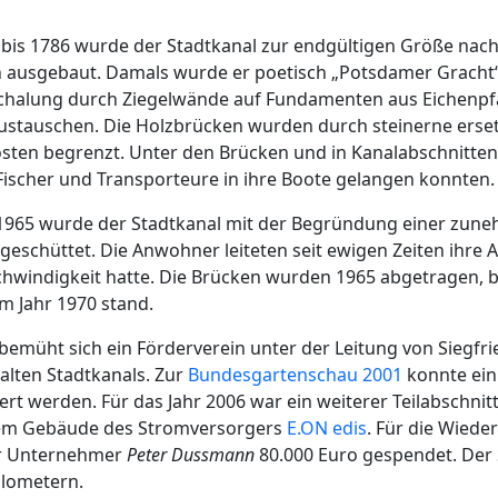
 bis 1786 wurde der Stadtkanal zur endgültigen Größe nac
n ausgebaut. Damals wurde er poetisch „Potsdamer Gracht
rschalung durch Ziegelwände auf Fundamenten aus Eichenpf
stauschen. Die Holzbrücken wurden durch steinerne erset
sten begrenzt. Unter den Brücken und in Kanalabschnitte
Fischer und Transporteure in ihre Boote gelangen konnten.
s 1965 wurde der Stadtkanal mit der Begründung einer zu
eschüttet. Die Anwohner leiteten seit ewigen Zeiten ihre 
chwindigkeit hatte. Die Brücken wurden 1965 abgetragen, b
um Jahr 1970 stand.
 bemüht sich ein Förderverein unter der Leitung von Siegfr
alten Stadtkanals. Zur
Bundesgartenschau 2001
konnte ein 
rt werden. Für das Jahr 2006 war ein weiterer Teilabschnit
dem Gebäude des Stromversorgers
E.ON edis
. Für die Wiede
er Unternehmer
Peter Dussmann
80.000 Euro gespendet. Der 
ilometern.