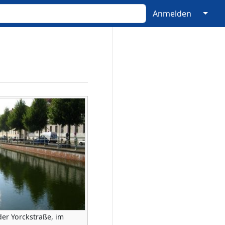
↓
Anmelden
der Yorckstraße, im