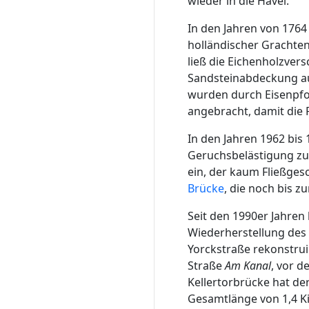
wieder in die Havel.
In den Jahren von 1764
holländischer Grachte
ließ die Eichenholzve
Sandsteinabdeckung au
wurden durch Eisenpfo
angebracht, damit die 
In den Jahren 1962 bi
Geruchsbelästigung zug
ein, der kaum Fließges
Brücke
, die noch bis z
Seit den 1990er Jahren
Wiederherstellung des 
Yorckstraße rekonstruie
Straße
Am Kanal
, vor 
Kellertorbrücke hat d
Gesamtlänge von 1,4 K