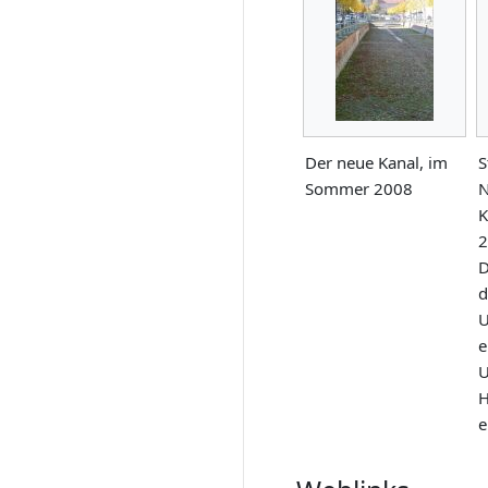
Der neue Kanal, im
S
Sommer 2008
N
K
2
D
d
U
e
U
H
e