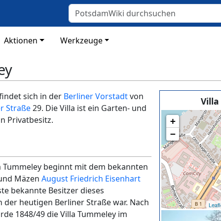
Aktionen
Werkzeuge
ey
indet sich in der
Berliner Vorstadt
von
Vill
er Straße
29. Die Villa ist ein Garten- und
 Privatbesitz.
+
−
lla Tummeley beginnt mit dem bekannten
 und Mäzen
August Friedrich Eisenhart
ste bekannte Besitzer dieses
der heutigen Berliner Straße war. Nach
Leafl
rde 1848/49 die Villa Tummeley im