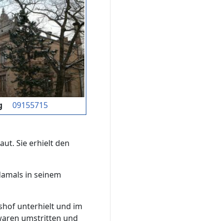
g
09155715
ut. Sie erhielt den
damals in seinem
shof unterhielt und im
 waren umstritten und