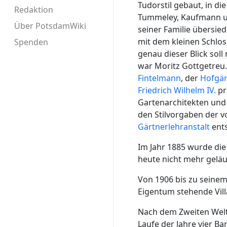
Tudorstil gebaut, in d
Redaktion
Tummeley, Kaufmann und
Über PotsdamWiki
seiner Familie übersie
mit dem kleinen Schlo
Spenden
genau dieser Blick soll
war Moritz Gottgetreu.
Fintelmann
, der
Hofgär
Friedrich Wilhelm IV.
pr
Gartenarchitekten und 
den Stilvorgaben der 
Gärtnerlehranstalt
ent
Im Jahr 1885 wurde die 
heute nicht mehr geläu
Von 1906 bis zu seine
Eigentum stehende Vill
Nach dem Zweiten Weltk
Laufe der Jahre vier B