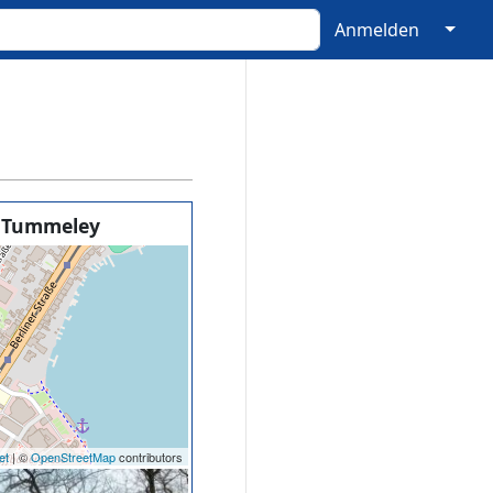
↓
Anmelden
a Tummeley
et
| ©
OpenStreetMap
contributors