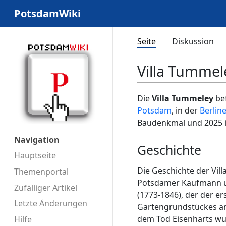
PotsdamWiki
Seite
Diskussion
Villa Tummel
Die
Villa Tummeley
bef
Potsdam
, in der
Berlin
Baudenkmal und 2025 in
Navigation
Geschichte
Hauptseite
Die Geschichte der Vi
Themenportal
Potsdamer Kaufmann
Zufälliger Artikel
(1773-1846), der der er
Letzte Änderungen
Gartengrundstückes an 
dem Tod Eisenharts wu
Hilfe