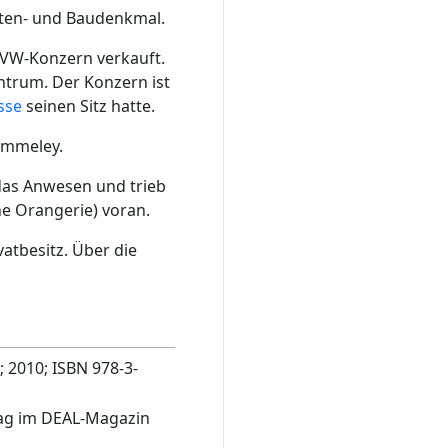
arten- und Baudenkmal.
VW-Konzern verkauft.
trum. Der Konzern ist
sse
seinen Sitz hatte.
ummeley.
das Anwesen und trieb
e Orangerie) voran.
vatbesitz. Über die
 2010; ISBN 978-3-
rag im DEAL-Magazin