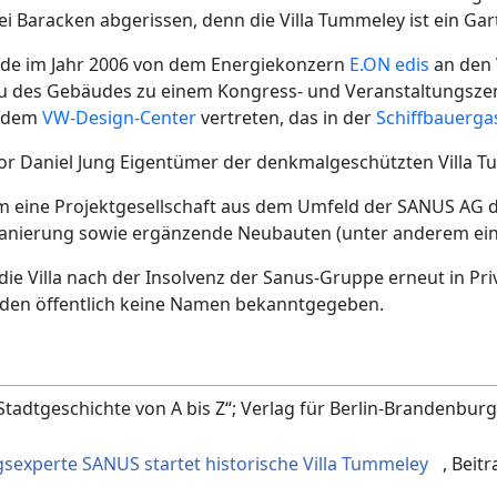
ei Baracken abgerissen, denn die Villa Tummeley ist ein G
rde im Jahr 2006 von dem Energiekonzern
E.ON edis
an den 
 des Gebäudes zu einem Kongress- und Veranstaltungszen
t dem
VW-Design-Center
vertreten, das in der
Schiffbauerga
or Daniel Jung Eigentümer der denkmalgeschützten Villa T
 eine Projektgesellschaft aus dem Umfeld der SANUS AG 
anierung sowie ergänzende Neubauten (unter anderem ein
 die Villa nach der Insolvenz der Sanus-Gruppe erneut in Pri
den öffentlich keine Namen bekanntgegeben.
tadtgeschichte von A bis Z“; Verlag für Berlin-Brandenburg;
sexperte SANUS startet historische Villa Tummeley
, Beit