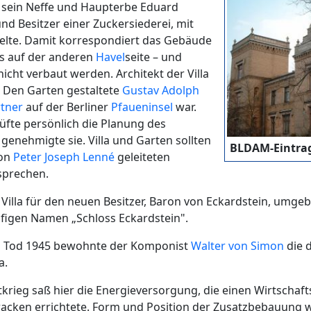
ie sein Neffe und Haupterbe Eduard
 Besitzer einer Zuckersiederei, mit
delte. Damit korrespondiert das Gebäude
ss auf der anderen
Havel
seite – und
 nicht verbaut werden. Architekt der Villa
 Den Garten gestaltete
Gustav Adolph
tner
auf der Berliner
Pfaueninsel
war.
üfte persönlich die Planung des
genehmigte sie. Villa und Garten sollten
BLDAM-Eintra
von
Peter Joseph Lenné
geleiteten
sprechen.
Villa für den neuen Besitzer, Baron von Eckardstein, umgeba
figen Namen „Schloss Eckardstein".
m Tod 1945 bewohnte der Komponist
Walter von Simon
die 
a.
rieg saß hier die Energieversorgung, die einen Wirtschaft
aracken errichtete. Form und Position der Zusatzbebauung