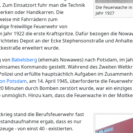
 Zum Einsatzort fuhr man die Technik
Die Feuerwache in
werken oder Handkarren. Die
Jahr 1927
weise mit Fahrrädern zum
lige freiwillige Feuerwehr von
im Jahr 1922 die erste Kraftspritze. Dafür bezogen die No
rrichtetes Depot an der Ecke Stephensonstraße und Anhalte
tkestraße erweitert wurde.
g von
Babelsberg
(ehemals Nowawes) nach Potsdam, im Jah
insames Kommando gestellt. Während des Zweiten Weltkri
Polizei und erfüllte hauptsächlich Aufgaben im Zusammen
von Potsdam
, am 14. April 1945, überforderte die Feuerwehr
 20 Minuten durch Bomben zerstört wurde, war ein einzige
 unmöglich. Hinzu kam, dass die Feuerwache in der Moltkes
krieg stand die Berufsfeuerwehr fast
Bestandsaufnahme ergab, dass es nur
euge - von einst 40 - existierten.