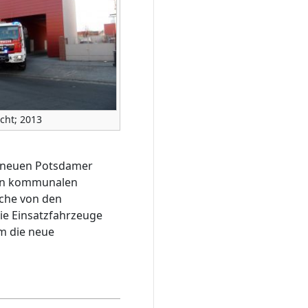
icht; 2013
r neuen Potsdamer
ten kommunalen
ache von den
ie Einsatzfahrzeuge
hm die neue