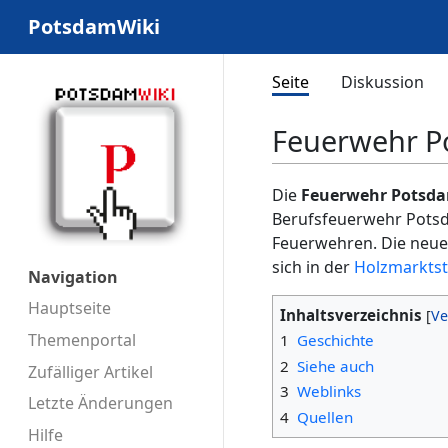
PotsdamWiki
Seite
Diskussion
Feuerwehr P
Die
Feuerwehr Potsd
Berufsfeuerwehr Potsda
Feuerwehren. Die neue
sich in der
Holzmarkts
Navigation
Hauptseite
Inhaltsverzeichnis
Themenportal
1
Geschichte
2
Siehe auch
Zufälliger Artikel
3
Weblinks
Letzte Änderungen
4
Quellen
Hilfe