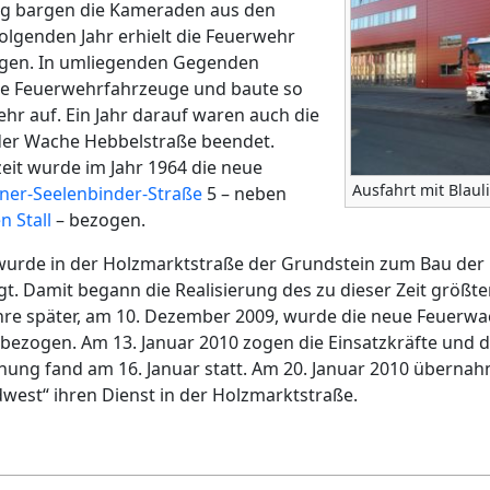
g bargen die Kameraden aus den
lgenden Jahr erhielt die Feuerwehr
agen. In umliegenden Gegenden
kte Feuerwehrfahrzeuge und baute so
hr auf. Ein Jahr darauf waren auch die
der Wache Hebbelstraße beendet.
eit wurde im Jahr 1964 die neue
Ausfahrt mit Blaul
ner-Seelenbinder-Straße
5 – neben
n Stall
– bezogen.
urde in der Holzmarktstraße der Grundstein zum Bau de
t. Damit begann die Realisierung des zu dieser Zeit größ
hre später, am 10. Dezember 2009, wurde die neue Feuerw
ezogen. Am 13. Januar 2010 zogen die Einsatzkräfte und d
ffnung fand am 16. Januar statt. Am 20. Januar 2010 überna
dwest“ ihren Dienst in der Holzmarktstraße.