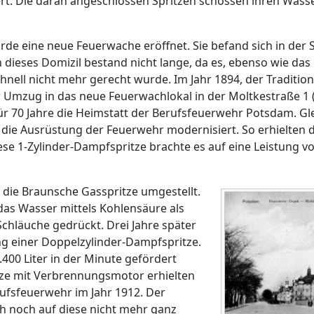
t. Die daran angeschlossen Spritzen schossen ihren Wasse
de eine neue Feuerwache eröffnet. Sie befand sich in der 
ieses Domizil bestand nicht lange, da es, ebenso wie das 
nell nicht mehr gerecht wurde. Im Jahr 1894, der Traditio
er Umzug in das neue Feuerwachlokal in der Moltkestraße 1
für 70 Jahre die Heimstatt der Berufsfeuerwehr Potsdam. Gl
die Ausrüstung der Feuerwehr modernisiert. So erhielten 
ese 1-Zylinder-Dampfspritze brachte es auf eine Leistung vo
 die Braunsche Gasspritze umgestellt.
das Wasser mittels Kohlensäure als
Schläuche gedrückt. Drei Jahre später
ng einer Doppelzylinder-Dampfspritze.
400 Liter in der Minute gefördert
tze mit Verbrennungsmotor erhielten
ufsfeuerwehr im Jahr 1912. Der
h noch auf diese nicht mehr ganz