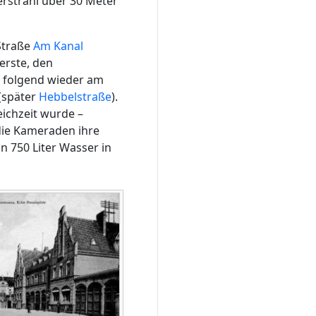
rstrahl über 30 Meter
Straße
Am Kanal
erste, den
n folgend wieder am
 (später
Hebbelstraße
).
eichzeit wurde –
die Kameraden ihre
n 750 Liter Wasser in