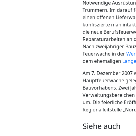
Notwendige Ausrüstun
Trümmern. Im darauf fo
einen offenen Lieferw
konfiszierte man inta
die neue Berufsfeuerwe
Reparaturarbeiten an 
Nach zweijähriger Bauz
Feuerwache in der
Wer
dem ehemaligen
Lange
Am 7. Dezember 2007 w
Hauptfeuerwache geleg
Bauvorhabens. Zwei Ja
Verwaltungsbereichen b
um. Die feierliche Erö
Regionalleitstelle „Nor
Siehe auch