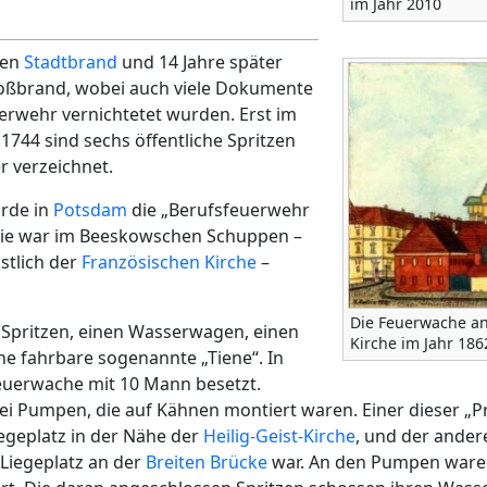
im Jahr 2010
nen
Stadtbrand
und 14 Jahre später
roßbrand, wobei auch viele Dokumente
erwehr vernichtetet wurden. Erst im
1744 sind sechs öffentliche Spritzen
r verzeichnet.
rde in
Potsdam
die „Berufsfeuerwehr
Sie war im Beeskowschen Schuppen –
östlich der
Französischen Kirche
–
Die Feuerwache an
 Spritzen, einen Wasserwagen, einen
Kirche im Jahr 186
e fahrbare sogenannte „Tiene“. In
euerwache mit 10 Mann besetzt.
i Pumpen, die auf Kähnen montiert waren. Einer dieser „P
iegeplatz in der Nähe der
Heilig-Geist-Kirche
, und der andere
Liegeplatz an der
Breiten Brücke
war. An den Pumpen waren