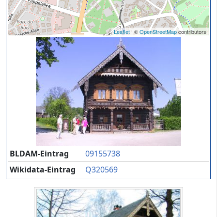
Leaflet
| ©
OpenStreetMap
contributors
BLDAM-Eintrag
09155738
Wikidata-Eintrag
Q320569