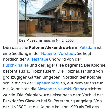
Das Museumshaus in Nr. 2, 2005
Die russische
Kolonie Alexandrowka
in
Potsdam
ist
eine Siedlung in der
Nauener Vorstadt
. Sie liegt
nördlich der
Alleestraße
und wird von der
Puschkinallee
und der Jägerallee begrenzt. Die Kolonie
besteht aus 13 Holzhäusern. Die Holzhäuser sind von
großzügigen Gärten umgeben. Nördlich der Kolonie
schließt sich der
Kapellenberg
an, auf dem eigens für
die Kolonisten die
Alexander-Newski-Kirche
errichtet
wurde. Die Kolonie wurde einst nach dem Vorbild des
Parkdorfes Glasovo bei St. Petersburg angelegt. Von
der UNESCO ist die Kolonie im Jahr 1999 als Teil des