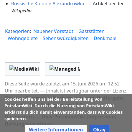
Russische Kolonie Alexandrowka
– Artikel bei der
Wikipedia
Kategorien
:
Nauener Vorstadt
Gaststätten
Wohngebiete
Sehenswürdigkeiten
Denkmale
Diese Seite wurde zuletzt am 15. Juni 2026 um 12:52
Uhr bearbeitet.
Inhalt ist verfügbar unter der Lizenz
Creative Commons „Namensnennung, Weitergabe
Cookies helfen uns bei der Bereitstellung von
unter gleichen Bedingungen“ 3.0
.
PotsdamWiki. Durch die Nutzung von PotsdamWiki
erklärst du dich damit einverstanden, dass wir Cookies
Datenschutz
Über PotsdamWiki (Impressum)
speichern.
Haftungsausschluss
Weitere Informationen
Okay